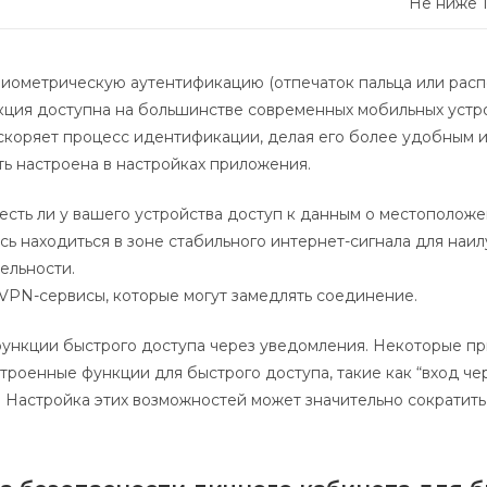
Не ниже 1
биометрическую аутентификацию (отпечаток пальца или рас
нкция доступна на большинстве современных мобильных устр
скоряет процесс идентификации, делая его более удобным 
ь настроена в настройках приложения.
 есть ли у вашего устройства доступ к данным о местоположе
сь находиться в зоне стабильного интернет-сигнала для наи
ельности.
VPN-сервисы, которые могут замедлять соединение.
функции быстрого доступа через уведомления. Некоторые п
троенные функции для быстрого доступа, такие как “вход че
 Настройка этих возможностей может значительно сократить