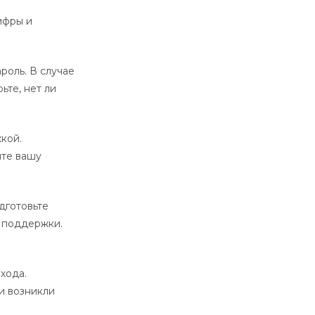
ифры и
роль. В случае
ьте, нет ли
кой.
ите вашу
дготовьте
у поддержки.
хода.
и возникли