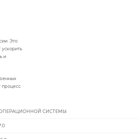
ии. Это
 ускорить
ь и
роенных
т процесс
 ОПЕРАЦИОННОЙ СИСТЕМЫ
.0