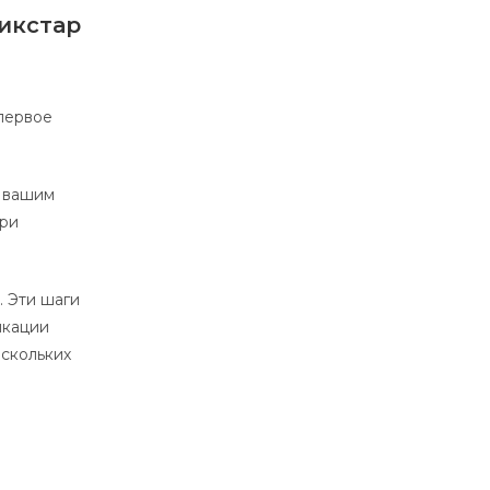
пикстар
 первое
с вашим
при
. Эти шаги
икации
ескольких