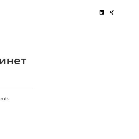
zed
>
Быстрый вход в личный кабинет Эпикстар казино
бинет
ents