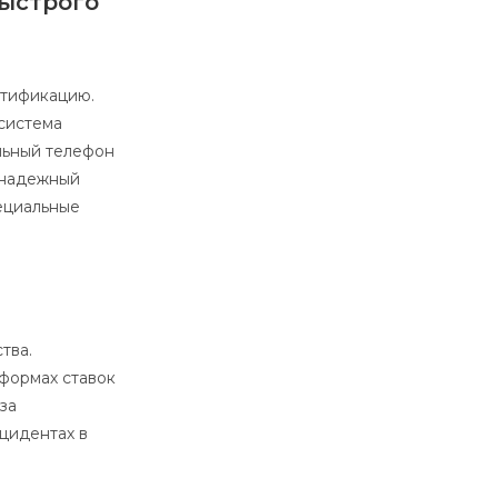
быстрого
нтификацию.
система
льный телефон
 надежный
пециальные
тва.
формах ставок
 за
цидентах в