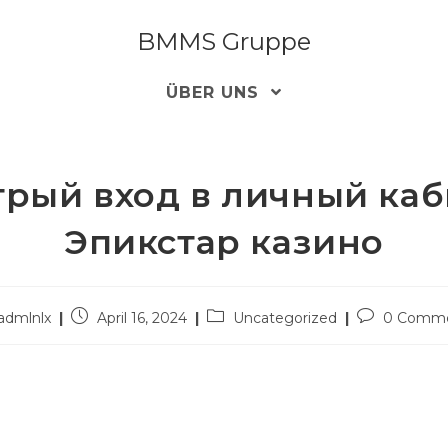
BMMS Gruppe
>
Uncategori
ÜBER UNS
рый вход в личный ка
Эпикстар казино
t
Post
Post
Post
admlnlx
April 16, 2024
Uncategorized
0 Comm
or:
published:
category:
comments: