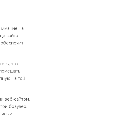
внимание на
це сайта
о обеспечит
есь, что
 помешать
упную на той
и веб-сайтом.
гой браузер.
пись и