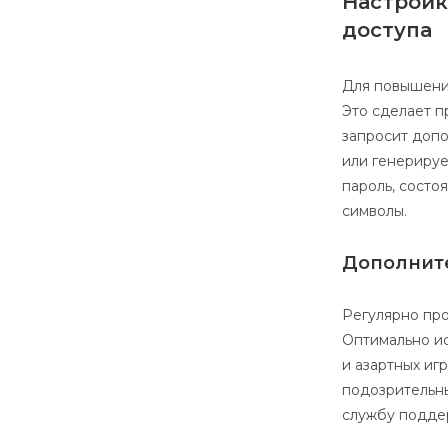
Настройк
доступа
Для повышени
Это сделает п
запросит допо
или генерируе
пароль, состо
символы.
Дополнит
Регулярно про
Оптимально ис
и азартных игр
подозрительны
службу подде