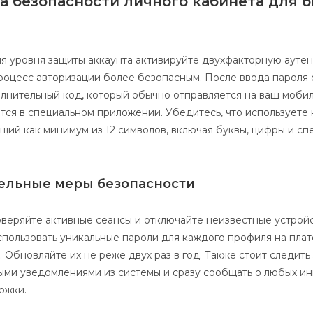
а безопасности личного кабинета для 
я уровня защиты аккаунта активируйте двухфакторную ауте
роцесс авторизации более безопасным. После ввода пароля 
лнительный код, который обычно отправляется на ваш моби
тся в специальном приложении. Убедитесь, что используете
ящий как минимум из 12 символов, включая буквы, цифры и с
ельные меры безопасности
веряйте активные сеансы и отключайте неизвестные устройс
пользовать уникальные пароли для каждого профиля на плат
. Обновляйте их не реже двух раз в год. Также стоит следить
ми уведомлениями из системы и сразу сообщать о любых ин
ржки.