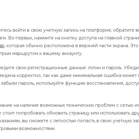
итесь войти в свою учетную запись на платформе, обратите 
и. Во-первых, нажмите на кнопку доступа на главной страни
ар
, которая обычно расположена в верхней части экрана. Эт
трым маршрутом к вашему аккаунту.
ведите свои регистрационные данные: логин и пароль. Убедит
ведена корректно, так как даже минимальная ошибка может
ы забыли пароль, используйте функцию восстановления, дост
ание на наличие возможных технических проблем с сетью ил
е стоит попробовать обновить страницу или использовать дру
казаниям, вы сможете с легкостью попасть в свою учетную за
гровыми возможностями.