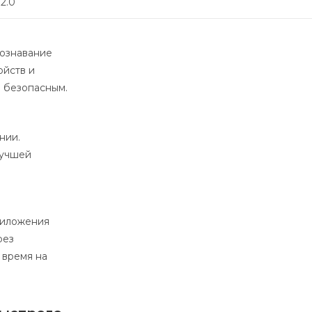
2.0
познавание
ойств и
и безопасным.
нии.
лучшей
риложения
рез
 время на