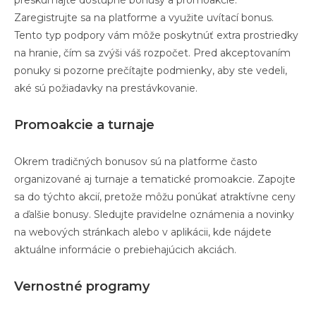
preskúmajte dostupné bonusy a promoakcie.
Zaregistrujte sa na platforme a využite uvítací bonus.
Tento typ podpory vám môže poskytnúť extra prostriedky
na hranie, čím sa zvýši váš rozpočet. Pred akceptovaním
ponuky si pozorne prečítajte podmienky, aby ste vedeli,
aké sú požiadavky na prestávkovanie.
Promoakcie a turnaje
Okrem tradičných bonusov sú na platforme často
organizované aj turnaje a tematické promoakcie. Zapojte
sa do týchto akcií, pretože môžu ponúkať atraktívne ceny
a ďalšie bonusy. Sledujte pravidelne oznámenia a novinky
na webových stránkach alebo v aplikácii, kde nájdete
aktuálne informácie o prebiehajúcich akciách.
Vernostné programy