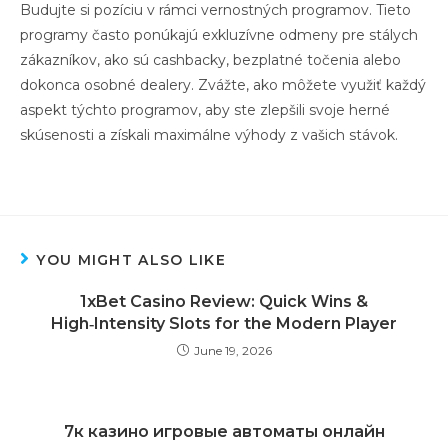
Budujte si pozíciu v rámci vernostných programov. Tieto
programy často ponúkajú exkluzívne odmeny pre stálych
zákazníkov, ako sú cashbacky, bezplatné točenia alebo
dokonca osobné dealery. Zvážte, ako môžete využiť každý
aspekt týchto programov, aby ste zlepšili svoje herné
skúsenosti a získali maximálne výhody z vašich stávok.
YOU MIGHT ALSO LIKE
1xBet Casino Review: Quick Wins &
High‑Intensity Slots for the Modern Player
June 19, 2026
7к казино игровые автоматы онлайн