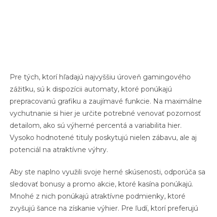
Pre tých, ktorí hľadajú najvyššiu úroveň gamingového
zážitku, sú k dispozícii automaty, ktoré ponúkajú
prepracovanú grafiku a zaujímavé funkcie. Na maximálne
vychutnanie si hier je určite potrebné venovať pozornosť
detailom, ako sú výherné percentá a variabilita hier.
Vysoko hodnotené tituly poskytujú nielen zábavu, ale aj
potenciál na atraktívne výhry.
Aby ste naplno využili svoje herné skúsenosti, odporúča sa
sledovať bonusy a promo akcie, ktoré kasína ponúkajú.
Mnohé z nich ponúkajú atraktívne podmienky, ktoré
zvyšujú šance na získanie výhier. Pre ľudí, ktorí preferujú