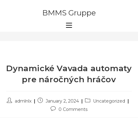
Skip
to
BMMS Gruppe
Blog
content
>
Uncategorized
>
Dynamické Vavada automaty pre náročný
Dynamické Vavada automaty
pre náročných hráčov
Post
Post
Post
admlnlx
January 2, 2024
Uncategorized
author:
published:
category:
Post
0 Comments
comments: