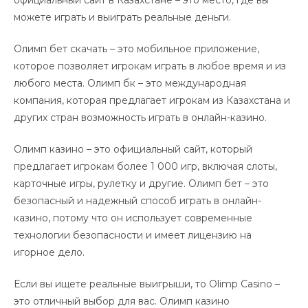
официальный сайт в Казахстане – это место, где вы
можете играть и выиграть реальные деньги.
Олимп бет скачать – это мобильное приложение,
которое позволяет игрокам играть в любое время и из
любого места. Олимп бк – это международная
компания, которая предлагает игрокам из Казахстана и
других стран возможность играть в онлайн-казино.
Олимп казино – это официальный сайт, который
предлагает игрокам более 1 000 игр, включая слоты,
карточные игры, рулетку и другие. Олимп бет – это
безопасный и надежный способ играть в онлайн-
казино, потому что он использует современные
технологии безопасности и имеет лицензию на
игорное дело.
Если вы ищете реальные выигрыши, то Olimp Casino –
это отличный выбор для вас. Олимп казино