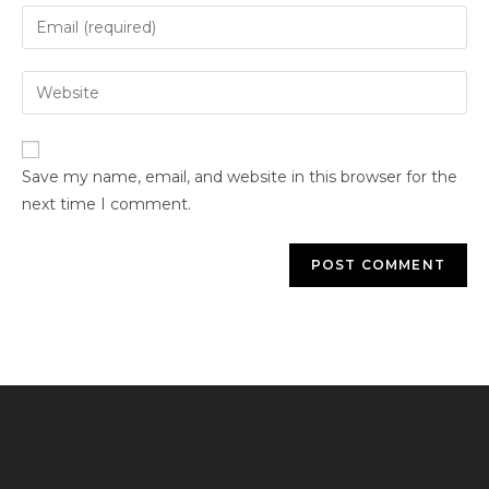
name
Enter
or
your
username
email
Enter
to
address
your
comment
to
website
comment
URL
Save my name, email, and website in this browser for the
(optional)
next time I comment.