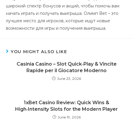
широкий спектр бонусов и акций, чтобы помочь вам
начать играть и получать выигрыша. Олимп Bet – это
лучшее место для игроков, которые ищут новые
возможности для игры и получения выигрыша.
YOU MIGHT ALSO LIKE
Casinia Casino – Slot Quick‑Play & Vincite
Rapide per il Giocatore Moderno
June 23, 2026
1xBet Casino Review: Quick Wins &
High‑Intensity Slots for the Modern Player
June 19, 2026