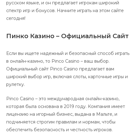
русском языке, и он предлагает игрокам широкий
спектр игр и бонусов. Начните играть на этом сайте
сегодня!
Пинко Казино – Официальный Сайт
Если вы ищете надежный и безопасный способ играть
в онлайн-казино, то Pinco Casino – ваш выбор.
Официальный сайт Pinco Casino предлагает вам
широкий выбор игр, включая слоты, карточные игры и
рулетку.
Pinco Casino – это международная онлайн-казино,
которая была основана в 2019 году. Компания имеет
лицензию на игорный бизнес, выдана в Мальте, и
подчиняется строгим правилам и нормам, чтобы
обеспечить безопасность и честность игроков.