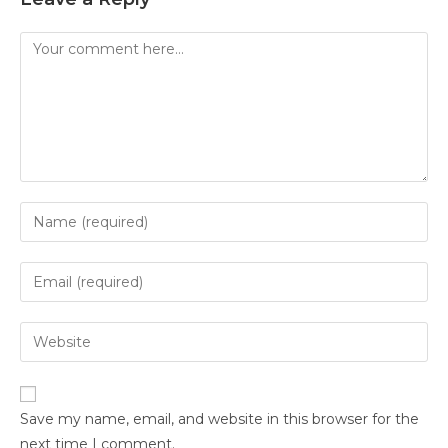
Comment
Enter
your
name
Enter
or
your
username
email
Enter
to
address
your
comment
to
website
comment
URL
Save my name, email, and website in this browser for the
(optional)
next time I comment.