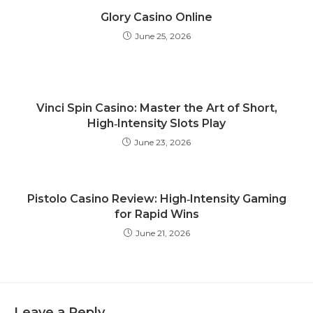
Glory Casino Online
June 25, 2026
Vinci Spin Casino: Master the Art of Short,
High‑Intensity Slots Play
June 23, 2026
Pistolo Casino Review: High‑Intensity Gaming
for Rapid Wins
June 21, 2026
Leave a Reply