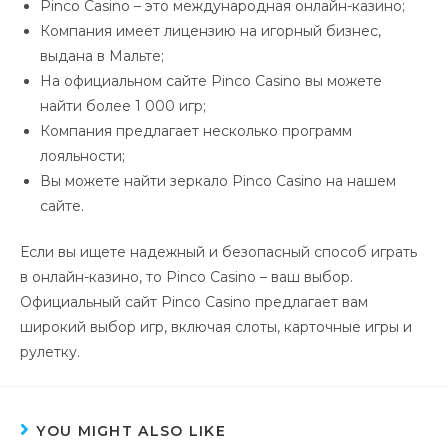
Pinco Casino – это международная онлайн-казино;
Компания имеет лицензию на игорный бизнес,
выдана в Мальте;
На официальном сайте Pinco Casino вы можете
найти более 1 000 игр;
Компания предлагает несколько программ
лояльности;
Вы можете найти зеркало Pinco Casino на нашем
сайте.
Если вы ищете надежный и безопасный способ играть
в онлайн-казино, то Pinco Casino – ваш выбор.
Официальный сайт Pinco Casino предлагает вам
широкий выбор игр, включая слоты, карточные игры и
рулетку.
YOU MIGHT ALSO LIKE