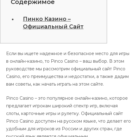
Содержимое
Пинко Казино –
Официальный Сайт
Если вы ищете надежное и безопасное место для игры
в онлайн-казино, то Pinco Casino – ваш выбор. В этом
руководстве мы рассмотрим официальный сайт Pinco
Casino, его преимущества и недостатки, а также дадим
вам советы, как начать играть на этом сайте.
Pinco Casino – это популярное онлайн-казино, которое
предлагает игрокам широкий спектр игр, включая
слоты, карточные игры и рулетку. Официальный сайт
Pinco Casino доступен на русском языке, что делает его
удобным для игроков из России и других стран, где
русский язык является официальным.