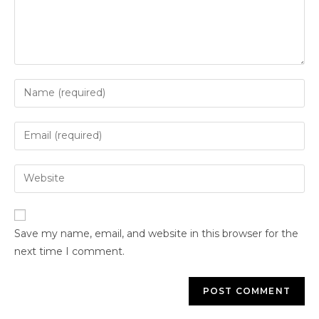
Enter
your
name
Enter
or
your
username
email
Enter
to
address
your
comment
to
website
comment
URL
Save my name, email, and website in this browser for the
(optional)
next time I comment.