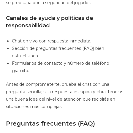
se preocupa por la seguridad del jugador.
Canales de ayuda y políticas de
responsabilidad
Chat en vivo con respuesta inmediata.
Sección de preguntas frecuentes (FAQ) bien
estructurada.
Formularios de contacto y número de teléfono
gratuito.
Antes de comprometerte, prueba el chat con una
pregunta sencilla; si la respuesta es rápida y clara, tendrás
una buena idea del nivel de atención que recibirás en
situaciones más complejas.
Preguntas frecuentes (FAQ)