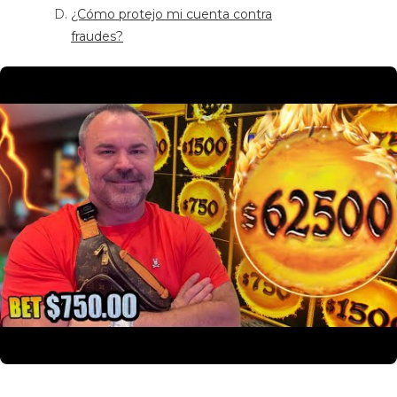
¿Cómo protejo mi cuenta contra
fraudes?