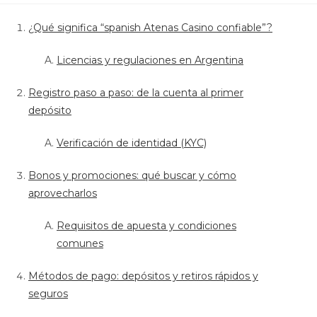
¿Qué significa “spanish Atenas Casino confiable”?
Licencias y regulaciones en Argentina
Registro paso a paso: de la cuenta al primer
depósito
Verificación de identidad (KYC)
Bonos y promociones: qué buscar y cómo
aprovecharlos
Requisitos de apuesta y condiciones
comunes
Métodos de pago: depósitos y retiros rápidos y
seguros