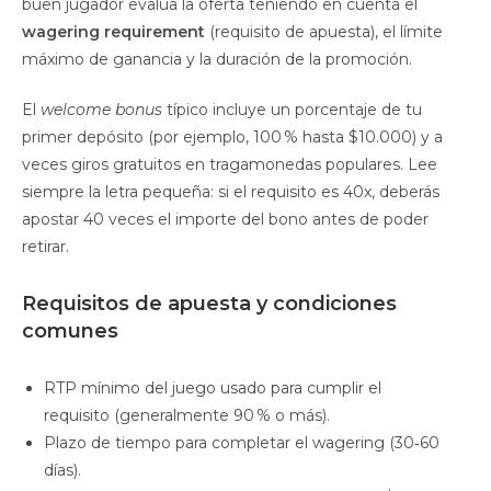
buen jugador evalúa la oferta teniendo en cuenta el
wagering requirement
(requisito de apuesta), el límite
máximo de ganancia y la duración de la promoción.
El
welcome bonus
típico incluye un porcentaje de tu
primer depósito (por ejemplo, 100 % hasta $10.000) y a
veces giros gratuitos en tragamonedas populares. Lee
siempre la letra pequeña: si el requisito es 40x, deberás
apostar 40 veces el importe del bono antes de poder
retirar.
Requisitos de apuesta y condiciones
comunes
RTP mínimo del juego usado para cumplir el
requisito (generalmente 90 % o más).
Plazo de tiempo para completar el wagering (30‑60
días).