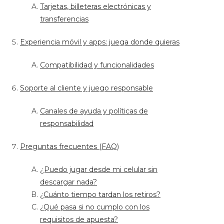
Tarjetas, billeteras electrónicas y
transferencias
Experiencia móvil y apps: juega donde quieras
Compatibilidad y funcionalidades
Soporte al cliente y juego responsable
Canales de ayuda y políticas de
responsabilidad
Preguntas frecuentes (FAQ)
¿Puedo jugar desde mi celular sin
descargar nada?
¿Cuánto tiempo tardan los retiros?
¿Qué pasa si no cumplo con los
requisitos de apuesta?