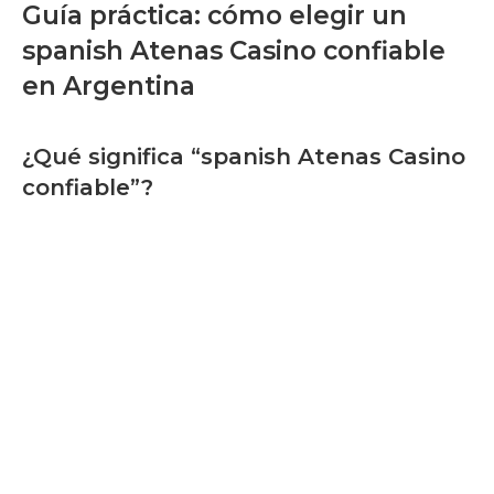
Guía práctica: cómo elegir un
spanish Atenas Casino confiable
en Argentina
¿Qué significa “spanish Atenas Casino
confiable”?