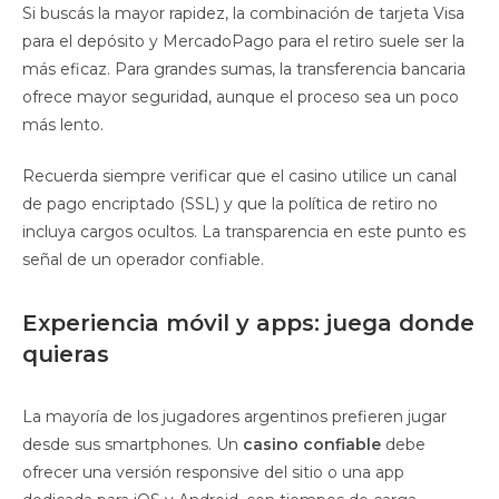
Si buscás la mayor rapidez, la combinación de tarjeta Visa
para el depósito y MercadoPago para el retiro suele ser la
más eficaz. Para grandes sumas, la transferencia bancaria
ofrece mayor seguridad, aunque el proceso sea un poco
más lento.
Recuerda siempre verificar que el casino utilice un canal
de pago encriptado (SSL) y que la política de retiro no
incluya cargos ocultos. La transparencia en este punto es
señal de un operador confiable.
Experiencia móvil y apps: juega donde
quieras
La mayoría de los jugadores argentinos prefieren jugar
desde sus smartphones. Un
casino confiable
debe
ofrecer una versión responsive del sitio o una app