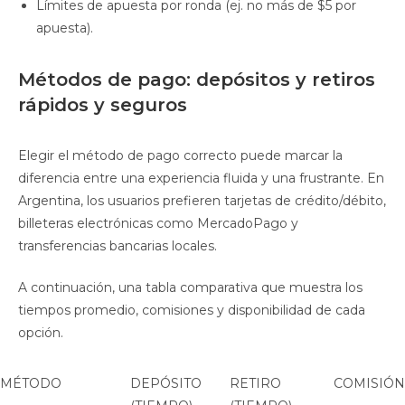
Límites de apuesta por ronda (ej. no más de $5 por
apuesta).
Métodos de pago: depósitos y retiros
rápidos y seguros
Elegir el método de pago correcto puede marcar la
diferencia entre una experiencia fluida y una frustrante. En
Argentina, los usuarios prefieren tarjetas de crédito/débito,
billeteras electrónicas como MercadoPago y
transferencias bancarias locales.
A continuación, una tabla comparativa que muestra los
tiempos promedio, comisiones y disponibilidad de cada
opción.
MÉTODO
DEPÓSITO
RETIRO
COMISIÓN