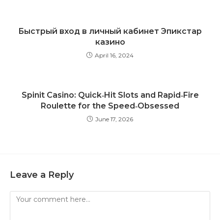
Быстрый вход в личный кабинет Эпикстар
казино
April 16, 2024
Spinit Casino: Quick‑Hit Slots and Rapid‑Fire
Roulette for the Speed‑Obsessed
June 17, 2026
Leave a Reply
Comment