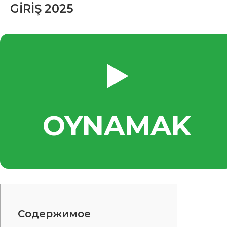
GİRİŞ 2025
▶️
OYNAMAK
Содержимое