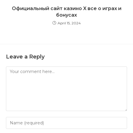
Официальный сайт казино X все о играх и
бонусах
April 15, 2024
Leave a Reply
Comment
Enter
your