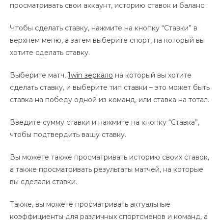
просматривать свои аккаунт, историю ставок и баланс.
Чтобы сделать ставку, нажмите на кнопку “Ставки” в
верхнем меню, а затем выберите спорт, на который вы
хотите сделать ставку.
Выберите матч,
1win зеркало
на который вы хотите
сделать ставку, и выберите тип ставки – это может быть
ставка на победу одной из команд, или ставка на тотал.
Введите сумму ставки и нажмите на кнопку “Ставка”,
чтобы подтвердить вашу ставку.
Вы можете также просматривать историю своих ставок,
а также просматривать результаты матчей, на которые
вы сделали ставки.
Также, вы можете просматривать актуальные
коэффициенты для различных спортсменов и команд, а