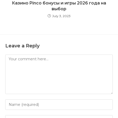
Казино Pinco бонусы и игры 2026 года на
выбор
July 3, 2023
Leave a Reply
Comment
Enter
your
name