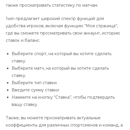
также просматривать статистику по матчам.
1win предлагает широкий спектр функций для
удобства игроков, включая функцию “Моя страница”,
где вы сможете просматривать свои аккаунт, историю
ставок и баланс.
Выберите спорт, на который вы хотите сделать
ставку.
Выберите матч, на который вы хотите сделать
ставку.
Выберите тип ставки.
Введите сумму ставки.
Нажмите на кнопку “Ставка”, чтобы подтвердить
вашу ставку.
Также, вы можете просматривать актуальные
коэффициенты для различных спортсменов и команд, а