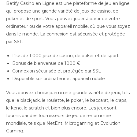
Betify Casino en Ligne est une plateforme de jeu en ligne
qui propose une grande variété de jeux de casino, de
poker et de sport. Vous pouvez jouer à partir de votre
ordinateur ou de votre appareil mobile, où que vous soyez
dans le monde. La connexion est sécurisée et protégée
par SSL.
Plus de 1 000 jeux de casino, de poker et de sport
Bonus de bienvenue de 1000 €
Connexion sécurisée et protégée par SSL
Disponible sur ordinateur et appareil mobile
Vous pouvez choisir parmi une grande variété de jeux, tels
que le blackjack, le roulette, le poker, le baccarat, le craps,
le keno, le scratch et bien plus encore. Les jeux sont
fournis par des fournisseurs de jeu de renommée
mondiale, tels que NetEnt, Microgaming et Evolution
Gaming.