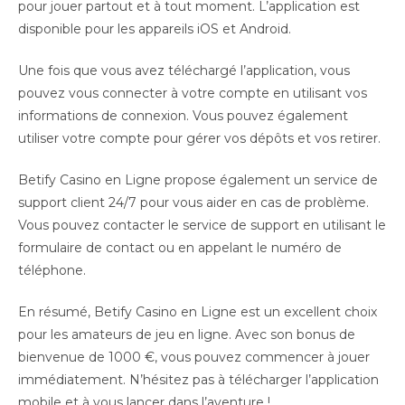
pour jouer partout et à tout moment. L’application est
disponible pour les appareils iOS et Android.
Une fois que vous avez téléchargé l’application, vous
pouvez vous connecter à votre compte en utilisant vos
informations de connexion. Vous pouvez également
utiliser votre compte pour gérer vos dépôts et vos retirer.
Betify Casino en Ligne propose également un service de
support client 24/7 pour vous aider en cas de problème.
Vous pouvez contacter le service de support en utilisant le
formulaire de contact ou en appelant le numéro de
téléphone.
En résumé, Betify Casino en Ligne est un excellent choix
pour les amateurs de jeu en ligne. Avec son bonus de
bienvenue de 1000 €, vous pouvez commencer à jouer
immédiatement. N’hésitez pas à télécharger l’application
mobile et à vous lancer dans l’aventure !