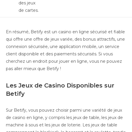
des jeux
de cartes.
En résumé, Betify est un casino en ligne sécurisé et fiable
qui offre une offre de jeux variée, des bonus attractifs, une
connexion sécurisée, une application mobile, un service
client disponible et des paiements sécurisés. Si vous
cherchez un endroit pour jouer en ligne, vous ne pouvez
pas aller mieux que Betify !
Les Jeux de Casino Disponibles sur
Betify
Sur Betify, vous pouvez choisir parmi une variété de jeux
de casino en ligne, y compris les jeux de table, les jeux de
machine à sous et les jeux de loterie. Les jeux de table