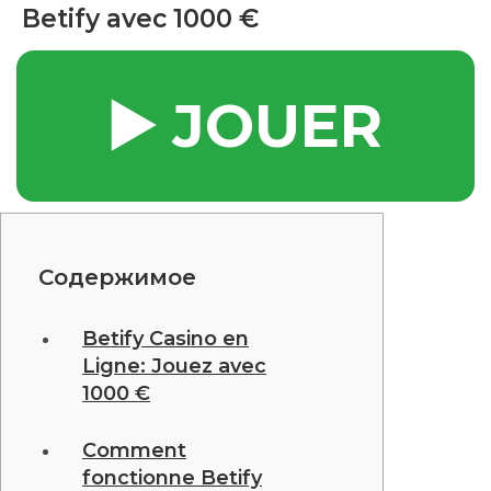
Betify avec 1000 €
▶️ JOUER
Содержимое
Betify Casino en
Ligne: Jouez avec
1000 €
Comment
fonctionne Betify