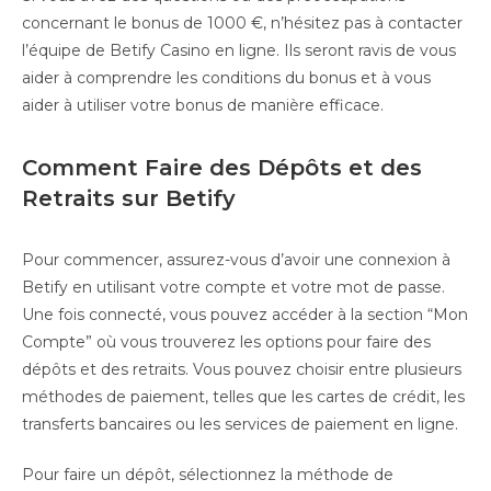
concernant le bonus de 1000 €, n’hésitez pas à contacter
l’équipe de Betify Casino en ligne. Ils seront ravis de vous
aider à comprendre les conditions du bonus et à vous
aider à utiliser votre bonus de manière efficace.
Comment Faire des Dépôts et des
Retraits sur Betify
Pour commencer, assurez-vous d’avoir une connexion à
Betify en utilisant votre compte et votre mot de passe.
Une fois connecté, vous pouvez accéder à la section “Mon
Compte” où vous trouverez les options pour faire des
dépôts et des retraits. Vous pouvez choisir entre plusieurs
méthodes de paiement, telles que les cartes de crédit, les
transferts bancaires ou les services de paiement en ligne.
Pour faire un dépôt, sélectionnez la méthode de