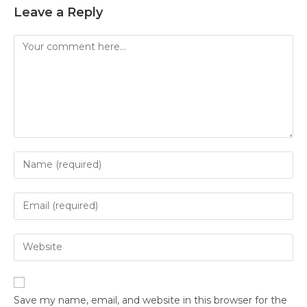
Leave a Reply
Comment
Enter
your
name
Enter
or
your
username
email
Enter
to
address
your
comment
to
website
comment
URL
Save my name, email, and website in this browser for the