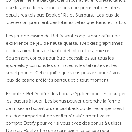
comprennent le blackjack, le baccarat et le roulette, tandis
que les jeux de machine à sous comprennent des titres
populaires tels que Book of Ra et Starburst. Les jeux de
loterie comprennent des loteries telles que Keno et Lotto.
Les jeux de casino de Betify sont conçus pour offrir une
expérience de jeu de haute qualité, avec des graphismes
et des animations de haute définition. Les jeux sont
également conçus pour être accessibles sur tous les
appareils, y compris les ordinateurs, les tablettes et les
smartphones. Cela signifie que vous pouvez jouer à vos
jeux de casino préférés partout et à tout moment.
En outre, Betify offre des bonus réguliers pour encourager
les joueurs à jouer. Les bonus peuvent prendre la forme
de mises à disposition, de cashback ou de récompenses. Il
est donc important de vérifier régulièrement votre
compte Betify pour voir si vous avez des bonus à utiliser.
De plus, Betify offre une connexion sécurisée pour