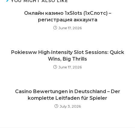
YOU MIGHT ALSO LIKE
Онлайн казино 1xSlots (1хСлотс) –
регистрация аккаунта
June 17, 2026
Pokiesww High‑Intensity Slot Sessions: Quick
Wins, Big Thrills
June 17, 2026
Casino Bewertungen in Deutschland – Der
komplette Leitfaden für Spieler
July 3, 2026