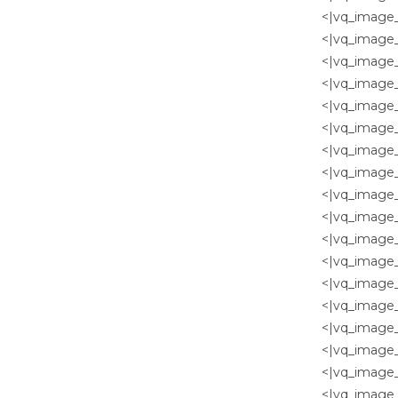
<|vq_image_
<|vq_image_
<|vq_image_
<|vq_image_
<|vq_image_
<|vq_image_
<|vq_image_
<|vq_image
<|vq_image_
<|vq_image_
<|vq_image_
<|vq_image_
<|vq_image_
<|vq_image_
<|vq_image_
<|vq_image
<|vq_image
<|vq_image