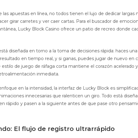
las apuestas en línea, no todos tienen el lujo de dedicar largas 
cer girar carretes y ver caer cartas. Para el buscador de emocio
tantánea, Lucky Block Casino ofrece un patio de recreo donde c
stá diseñada en torno a la toma de decisiones rápida: haces una 
l resultado en tiempo real, y si ganas, puedes jugar de nuevo en 
estilo de juego de ráfaga corta mantiene el corazón acelerado y 
etroalimentación inmediata.
nfoque en la intensidad, la interfaz de Lucky Block es simplific
nimaciones innecesarias que ralenticen un giro. Todo está diseña
en rápido y pasen a la siguiente antes de que pase otro pensami
o: El flujo de registro ultrarrápido