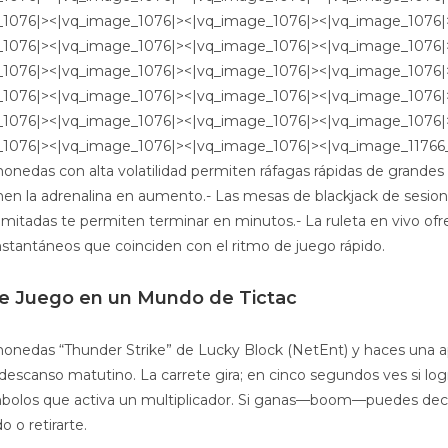
_1076|><|vq_image_1076|><|vq_image_1076|><|vq_image_1076|
_1076|><|vq_image_1076|><|vq_image_1076|><|vq_image_1076|
_1076|><|vq_image_1076|><|vq_image_1076|><|vq_image_1076|
_1076|><|vq_image_1076|><|vq_image_1076|><|vq_image_1076|
_1076|><|vq_image_1076|><|vq_image_1076|><|vq_image_1076|
1076|><|vq_image_1076|><|vq_image_1076|><|vq_image_11766_a
onedas con alta volatilidad permiten ráfagas rápidas de grandes
en la adrenalina en aumento.- Las mesas de blackjack de sesion
imitadas te permiten terminar en minutos.- La ruleta en vivo ofr
nstantáneos que coinciden con el ritmo de juego rápido.
e Juego en un Mundo de Tictac
monedas “Thunder Strike” de Lucky Block (NetEnt) y haces una a
descanso matutino. La carrete gira; en cinco segundos ves si lo
mbolos que activa un multiplicador. Si ganas—boom—puedes decid
o o retirarte.