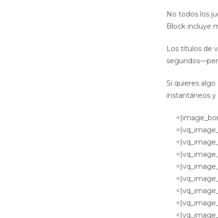
No todos los ju
Block incluye 
Los títulos de 
segundos—perfe
Si quieres algo
instantáneos y
<|image_bor
<|vq_image
<|vq_image
<|vq_image
<|vq_image
<|vq_image
<|vq_image
<|vq_image
<|vq_image_