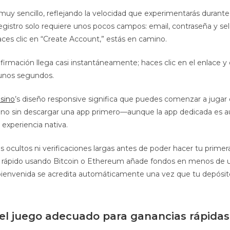
muy sencillo, reflejando la velocidad que experimentarás durante
egistro solo requiere unos pocos campos: email, contraseña y sel
ces clic en “Create Account,” estás en camino.
firmación llega casi instantáneamente; haces clic en el enlace y
unos segundos.
sino
’s diseño responsive significa que puedes comenzar a juga
ono sin descargar una app primero—aunque la app dedicada es a
 experiencia nativa.
 ocultos ni verificaciones largas antes de poder hacer tu primer
 rápido usando Bitcoin o Ethereum añade fondos en menos de 
bienvenida se acredita automáticamente una vez que tu depósit
 el juego adecuado para ganancias rápidas