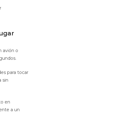
r
Lugar
n avión o
egundos.
es para tocar
 sin
to en
mente a un