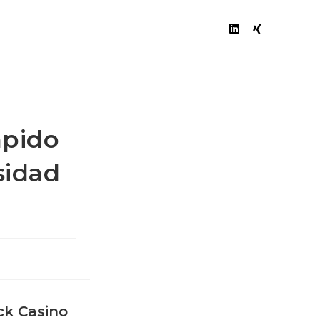
k Casino: Juego Rápido para el Jugador de Alta Intensidad Moderno
ápido
sidad
ck Casino