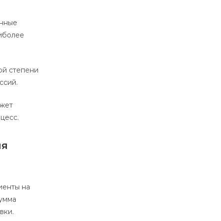
онные
аиболее
ой степени
ссий.
ожет
цесс.
ля
иенты на
сумма
вки.