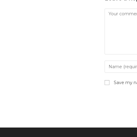
Comment
Enter
your
name
Save my na
or
username
to
comment