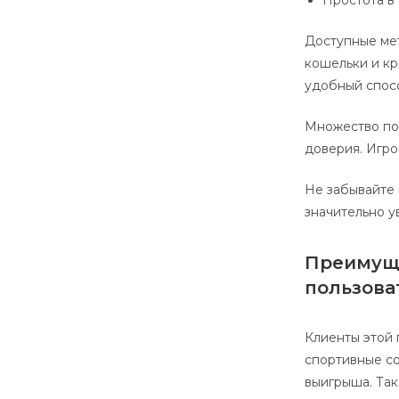
Простота в 
Доступные ме
кошельки и кр
удобный спосо
Множество поз
доверия. Игро
Не забывайте 
значительно у
Преимуще
пользова
Клиенты этой 
спортивные со
выигрыша. Так