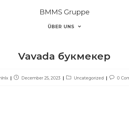
BMMS Gruppe
ÜBER UNS
Vavada букмекер
Post
Post
Post
lnlx
December 25, 2023
Uncategorized
0 Co
published:
category:
comment