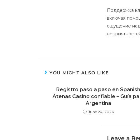
Поддержка кли
включая помощ
ощущение над
неприятностей
YOU MIGHT ALSO LIKE
Registro paso a paso en Spanis
Atenas Casino confiable – Guía pa
Argentina
June 24, 2026
Leave a Re